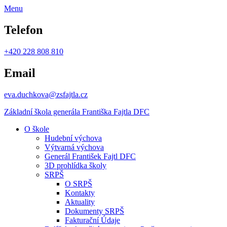
Menu
Telefon
+420 228 808 810
Email
eva.duchkova@zsfajtla.cz
Základní škola
generála Františka Fajtla DFC
O škole
Hudební výchova
Výtvarná výchova
Generál František Fajtl DFC
3D prohlídka školy
SRPŠ
O SRPŠ
Kontakty
Aktuality
Dokumenty SRPŠ
Fakturační Údaje