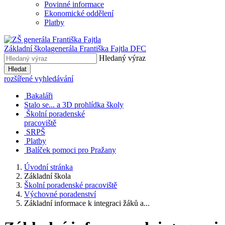
Povinné informace
Ekonomické oddělení
Platby
Základní škola
generála Františka Fajtla DFC
Hledaný výraz
Hledat
rozšířené vyhledávání
Bakaláři
Stalo se... a 3D prohlídka školy
Školní poradenské
pracoviště
SRPŠ
Platby
Balíček pomoci pro Pražany
Úvodní stránka
Základní škola
Školní poradenské pracoviště
Výchovné poradenství
Základní informace k integraci žáků a...