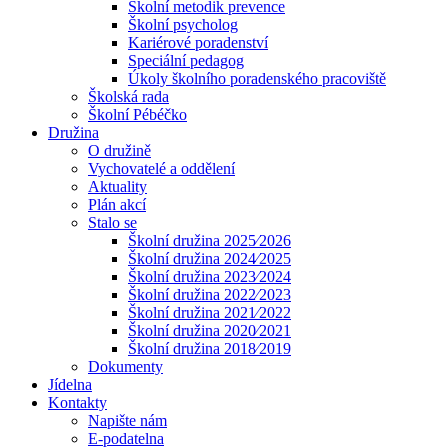
Školní metodik prevence
Školní psycholog
Kariérové poradenství
Speciální pedagog
Úkoly školního poradenského pracoviště
Školská rada
Školní Pébéčko
Družina
O družině
Vychovatelé a oddělení
Aktuality
Plán akcí
Stalo se
Školní družina 2025⁄2026
Školní družina 2024⁄2025
Školní družina 2023⁄2024
Školní družina 2022⁄2023
Školní družina 2021⁄2022
Školní družina 2020⁄2021
Školní družina 2018⁄2019
Dokumenty
Jídelna
Kontakty
Napište nám
E-podatelna