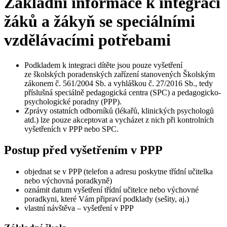
Základní informace k integraci
žáků a žákyň se speciálními
vzdělávacími potřebami
Podkladem k integraci dítěte jsou pouze vyšetření
ze školských poradenských zařízení stanovených Školským
zákonem č. 561/2004 Sb. a vyhláškou č. 27/2016 Sb., tedy
příslušná speciálně pedagogická centra (SPC) a pedagogicko-
psychologické poradny (PPP).
Zprávy ostatních odborníků (lékařů, klinických psychologů
atd.) lze pouze akceptovat a vycházet z nich při kontrolních
vyšetřeních v PPP nebo SPC.
Postup před vyšetřením v PPP
objednat se v PPP (telefon a adresu poskytne třídní učitelka
nebo výchovná poradkyně)
oznámit datum vyšetření třídní učitelce nebo výchovné
poradkyni, které Vám připraví podklady (sešity, aj.)
vlastní návštěva – vyšetření v PPP