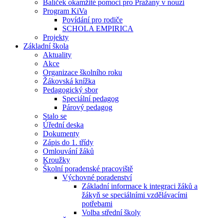
Balíček okamžité pomoci pro Pražany v nouzi
Program KiVa
Povídání pro rodiče
SCHOLA EMPIRICA
Projekty
Základní škola
Aktuality
Akce
Organizace školního roku
Žákovská knížka
Pedagogický sbor
Speciální pedagog
Párový pedagog
Stalo se
Úřední deska
Dokumenty
Zápis do 1. třídy
Omlouvání žáků
Kroužky
Školní poradenské pracoviště
Výchovné poradenství
Základní informace k integraci žáků a
žákyň se speciálními vzdělávacími
potřebami
Volba střední školy