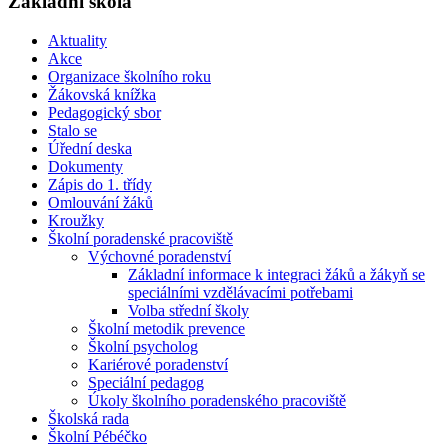
Základní škola
Aktuality
Akce
Organizace školního roku
Žákovská knížka
Pedagogický sbor
Stalo se
Úřední deska
Dokumenty
Zápis do 1. třídy
Omlouvání žáků
Kroužky
Školní poradenské pracoviště
Výchovné poradenství
Základní informace k integraci žáků a žákyň se
speciálními vzdělávacími potřebami
Volba střední školy
Školní metodik prevence
Školní psycholog
Kariérové poradenství
Speciální pedagog
Úkoly školního poradenského pracoviště
Školská rada
Školní Pébéčko