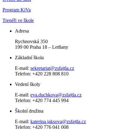
Program KiVa
Trenéři ve škole
Adresa
Rychnovská 350
199 00 Praha 18 – Letňany
Základní škola
E-mail:
sekretariat@zsfajtla.cz
Telefon:
+420 228 808 810
Vedení školy
E-mail:
eva.duchkova@zsfajtla.cz
Telefon: +420 774 445 994
Školní družina
E-mail:
katerina.jaksova@zsfajtla.cz
Telefon: +420 776 041 008