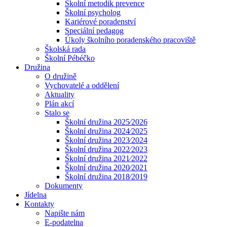
Školní metodik prevence
Školní psycholog
Kariérové poradenství
Speciální pedagog
Úkoly školního poradenského pracoviště
Školská rada
Školní Pébéčko
Družina
O družině
Vychovatelé a oddělení
Aktuality
Plán akcí
Stalo se
Školní družina 2025⁄2026
Školní družina 2024⁄2025
Školní družina 2023⁄2024
Školní družina 2022⁄2023
Školní družina 2021⁄2022
Školní družina 2020⁄2021
Školní družina 2018⁄2019
Dokumenty
Jídelna
Kontakty
Napište nám
E-podatelna