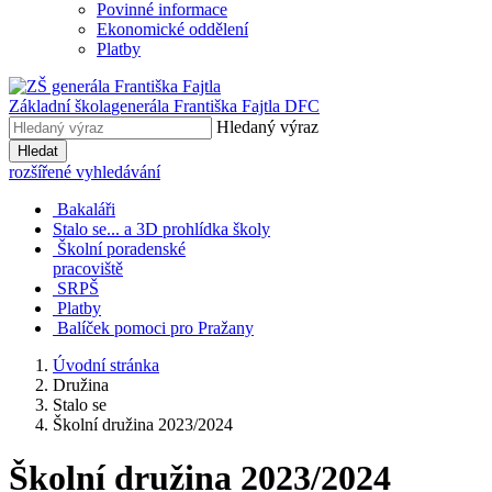
Povinné informace
Ekonomické oddělení
Platby
Základní škola
generála Františka Fajtla DFC
Hledaný výraz
Hledat
rozšířené vyhledávání
Bakaláři
Stalo se... a 3D prohlídka školy
Školní poradenské
pracoviště
SRPŠ
Platby
Balíček pomoci pro Pražany
Úvodní stránka
Družina
Stalo se
Školní družina 2023/2024
Školní družina 2023/2024