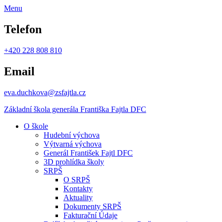
Menu
Telefon
+420 228 808 810
Email
eva.duchkova@zsfajtla.cz
Základní škola
generála Františka Fajtla DFC
O škole
Hudební výchova
Výtvarná výchova
Generál František Fajtl DFC
3D prohlídka školy
SRPŠ
O SRPŠ
Kontakty
Aktuality
Dokumenty SRPŠ
Fakturační Údaje