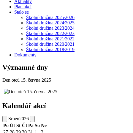
Aktuality
Plán akcí
Stalo se
Školní družina 2025⁄2026
Školní družina 2024⁄2025
Školní družina 2023⁄2024
Školní družina 2022⁄2023
Školní družina 2021⁄2022
Školní družina 2020⁄2021
Školní družina 2018⁄2019
Dokumenty
Významné dny
Den otců 15. června 2025
Kalendář akcí
Srpen
2026
Po
Út
St
Čt
Pá
So
Ne
27
28
29
30
31
1
2