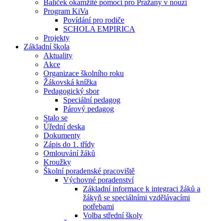
Balíček okamžité pomoci pro Pražany v nouzi
Program KiVa
Povídání pro rodiče
SCHOLA EMPIRICA
Projekty
Základní škola
Aktuality
Akce
Organizace školního roku
Žákovská knížka
Pedagogický sbor
Speciální pedagog
Párový pedagog
Stalo se
Úřední deska
Dokumenty
Zápis do 1. třídy
Omlouvání žáků
Kroužky
Školní poradenské pracoviště
Výchovné poradenství
Základní informace k integraci žáků a
žákyň se speciálními vzdělávacími
potřebami
Volba střední školy