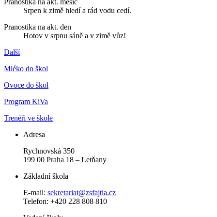
Pranostika na akt. měsíc
Srpen k zimě hledí a rád vodu cedí.
Pranostika na akt. den
Hotov v srpnu sáně a v zimě vůz!
Další
Mléko do škol
Ovoce do škol
Program KiVa
Trenéři ve škole
Adresa
Rychnovská 350
199 00 Praha 18 – Letňany
Základní škola
E-mail:
sekretariat@zsfajtla.cz
Telefon:
+420 228 808 810