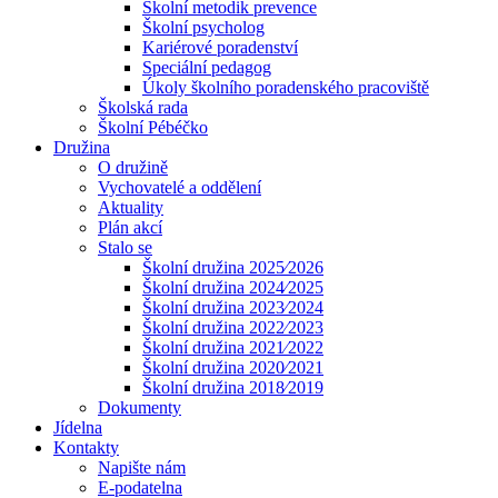
Školní metodik prevence
Školní psycholog
Kariérové poradenství
Speciální pedagog
Úkoly školního poradenského pracoviště
Školská rada
Školní Pébéčko
Družina
O družině
Vychovatelé a oddělení
Aktuality
Plán akcí
Stalo se
Školní družina 2025⁄2026
Školní družina 2024⁄2025
Školní družina 2023⁄2024
Školní družina 2022⁄2023
Školní družina 2021⁄2022
Školní družina 2020⁄2021
Školní družina 2018⁄2019
Dokumenty
Jídelna
Kontakty
Napište nám
E-podatelna