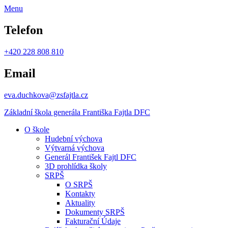
Menu
Telefon
+420 228 808 810
Email
eva.duchkova@zsfajtla.cz
Základní škola
generála Františka Fajtla DFC
O škole
Hudební výchova
Výtvarná výchova
Generál František Fajtl DFC
3D prohlídka školy
SRPŠ
O SRPŠ
Kontakty
Aktuality
Dokumenty SRPŠ
Fakturační Údaje