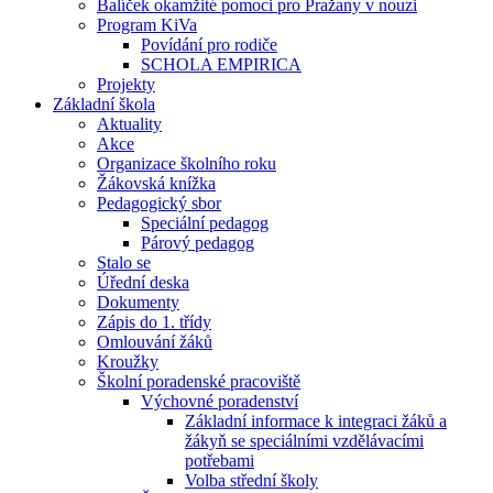
Balíček okamžité pomoci pro Pražany v nouzi
Program KiVa
Povídání pro rodiče
SCHOLA EMPIRICA
Projekty
Základní škola
Aktuality
Akce
Organizace školního roku
Žákovská knížka
Pedagogický sbor
Speciální pedagog
Párový pedagog
Stalo se
Úřední deska
Dokumenty
Zápis do 1. třídy
Omlouvání žáků
Kroužky
Školní poradenské pracoviště
Výchovné poradenství
Základní informace k integraci žáků a
žákyň se speciálními vzdělávacími
potřebami
Volba střední školy