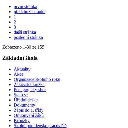
první stránka
předchozí stránka
1
2
3
další stránka
poslední stránka
Zobrazeno
1
-
30
ze 155
Základní škola
Aktuality
Akce
Organizace školního roku
Žákovská knížka
Pedagogický sbor
Stalo se
Úřední deska
Dokumenty
Zápis do 1. třídy
Omlouvání žáků
Kroužky
Školní poradenské pracoviště