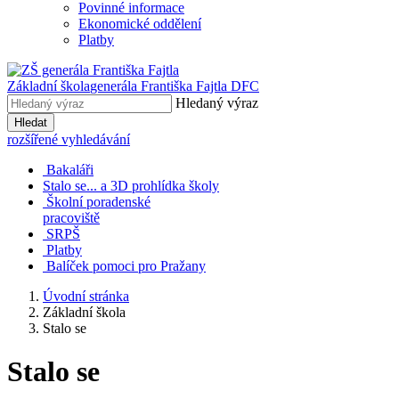
Povinné informace
Ekonomické oddělení
Platby
Základní škola
generála Františka Fajtla DFC
Hledaný výraz
Hledat
rozšířené vyhledávání
Bakaláři
Stalo se... a 3D prohlídka školy
Školní poradenské
pracoviště
SRPŠ
Platby
Balíček pomoci pro Pražany
Úvodní stránka
Základní škola
Stalo se
Stalo se