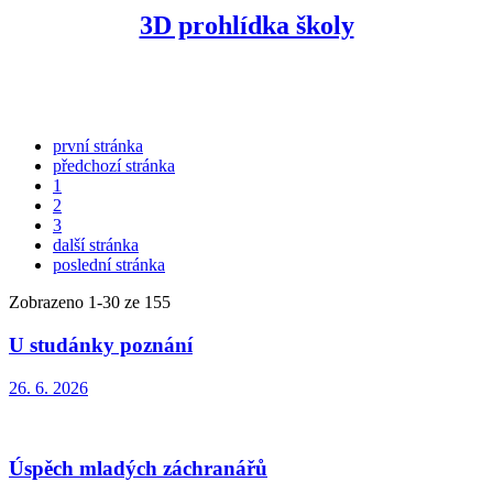
3D prohlídka školy
první stránka
předchozí stránka
1
2
3
další stránka
poslední stránka
Zobrazeno
1
-
30
ze 155
U studánky poznání
26. 6. 2026
Úspěch mladých záchranářů