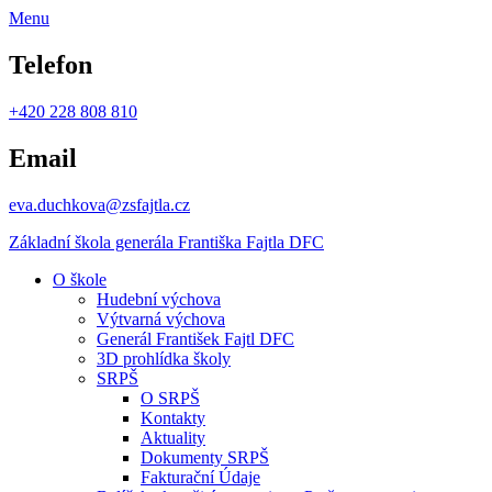
Menu
Telefon
+420 228 808 810
Email
eva.duchkova@zsfajtla.cz
Základní škola
generála Františka Fajtla DFC
O škole
Hudební výchova
Výtvarná výchova
Generál František Fajtl DFC
3D prohlídka školy
SRPŠ
O SRPŠ
Kontakty
Aktuality
Dokumenty SRPŠ
Fakturační Údaje