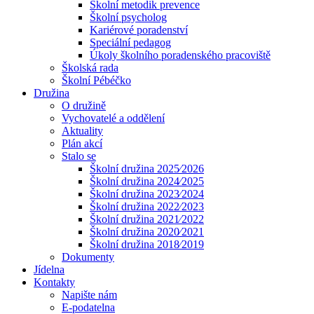
Školní metodik prevence
Školní psycholog
Kariérové poradenství
Speciální pedagog
Úkoly školního poradenského pracoviště
Školská rada
Školní Pébéčko
Družina
O družině
Vychovatelé a oddělení
Aktuality
Plán akcí
Stalo se
Školní družina 2025⁄2026
Školní družina 2024⁄2025
Školní družina 2023⁄2024
Školní družina 2022⁄2023
Školní družina 2021⁄2022
Školní družina 2020⁄2021
Školní družina 2018⁄2019
Dokumenty
Jídelna
Kontakty
Napište nám
E-podatelna