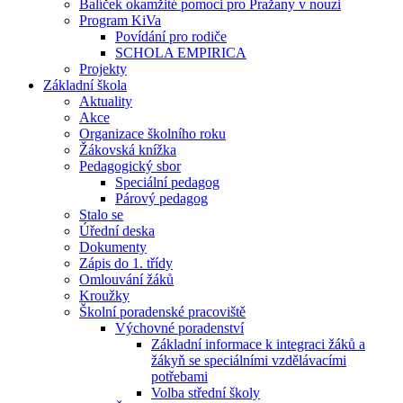
Balíček okamžité pomoci pro Pražany v nouzi
Program KiVa
Povídání pro rodiče
SCHOLA EMPIRICA
Projekty
Základní škola
Aktuality
Akce
Organizace školního roku
Žákovská knížka
Pedagogický sbor
Speciální pedagog
Párový pedagog
Stalo se
Úřední deska
Dokumenty
Zápis do 1. třídy
Omlouvání žáků
Kroužky
Školní poradenské pracoviště
Výchovné poradenství
Základní informace k integraci žáků a
žákyň se speciálními vzdělávacími
potřebami
Volba střední školy