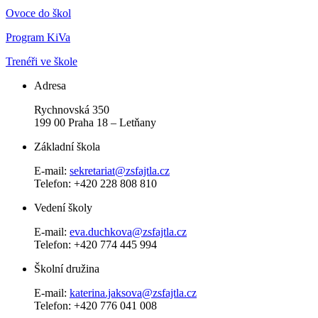
Ovoce do škol
Program KiVa
Trenéři ve škole
Adresa
Rychnovská 350
199 00 Praha 18 – Letňany
Základní škola
E-mail:
sekretariat@zsfajtla.cz
Telefon:
+420 228 808 810
Vedení školy
E-mail:
eva.duchkova@zsfajtla.cz
Telefon: +420 774 445 994
Školní družina
E-mail:
katerina.jaksova@zsfajtla.cz
Telefon: +420 776 041 008