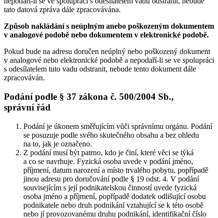
nepodaří-li se ve spolupráci s odesílatelem vadu odstranit, nebude
tato datová zpráva dále zpracovávána.
Způsob nakládání s neúplným anebo poškozeným dokumentem
v analogové podobě nebo dokumentem v elektronické podobě.
Pokud bude na adresu doručen neúplný nebo poškozený dokument
v analogové nebo elektronické podobě a nepodaří-li se ve spolupráci
s odesílatelem tuto vadu odstranit, nebude tento dokument dále
zpracováván.
Podání podle § 37 zákona č. 500/2004 Sb.,
správní řád
Podání je úkonem směřujícím vůči správnímu orgánu. Podání
se posuzuje podle svého skutečného obsahu a bez ohledu
na to, jak je označeno.
Z podání musí být patrno, kdo je činí, které věci se týká
a co se navrhuje. Fyzická osoba uvede v podání jméno,
příjmení, datum narození a místo trvalého pobytu, popřípadě
jinou adresu pro doručování podle § 19 odst. 4. V podání
souvisejícím s její podnikatelskou činností uvede fyzická
osoba jméno a příjmení, popřípadě dodatek odlišující osobu
podnikatele nebo druh podnikání vztahující se k této osobě
nebo jí provozovanému druhu podnikání, identifikační číslo