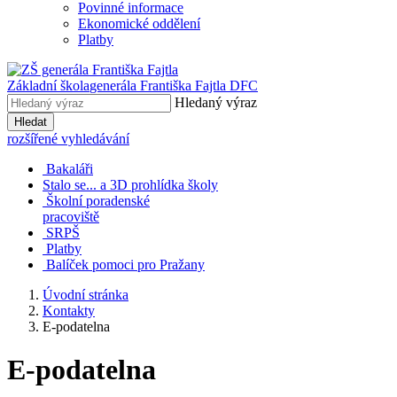
Povinné informace
Ekonomické oddělení
Platby
Základní škola
generála Františka Fajtla DFC
Hledaný výraz
Hledat
rozšířené vyhledávání
Bakaláři
Stalo se... a 3D prohlídka školy
Školní poradenské
pracoviště
SRPŠ
Platby
Balíček pomoci pro Pražany
Úvodní stránka
Kontakty
E-podatelna
E-podatelna