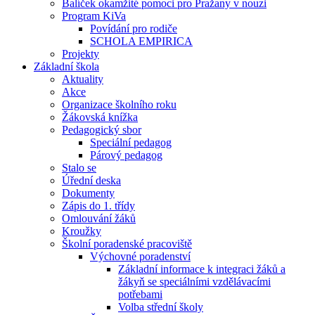
Balíček okamžité pomoci pro Pražany v nouzi
Program KiVa
Povídání pro rodiče
SCHOLA EMPIRICA
Projekty
Základní škola
Aktuality
Akce
Organizace školního roku
Žákovská knížka
Pedagogický sbor
Speciální pedagog
Párový pedagog
Stalo se
Úřední deska
Dokumenty
Zápis do 1. třídy
Omlouvání žáků
Kroužky
Školní poradenské pracoviště
Výchovné poradenství
Základní informace k integraci žáků a
žákyň se speciálními vzdělávacími
potřebami
Volba střední školy