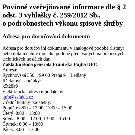
Povinně zveřejňované informace dle § 2
odst. 3 vyhlášky č. 259/2012 Sb.,
o podrobnostech výkonu spisové služby
Adresa pro doručování dokumentů
Adresa pro doručování dokumentů v analogové podobě (listiny)
nebo dokumentů v digitální podobě předávaných na přenosných
technických nosičích dat:
Základní škola generála Františka Fajtla DFC
Adresa:
Rychnovská 350, 199 00 Praha 9 – Letňany
ID datové schránky:
k5t28a9
Elektronická adresa e‑podatelny:
info@zsfajtla.cz
Úřední hodiny podatelny:
Pondělí: 8:00 – 12:00, 13:00 – 15:00
Úterý: 8:00 – 13:00
Středa: 8:00 – 12:00, 13:00 – 15:00
Čtvrtek: 8:00 – 13:00
Pátek: 8:00 – 13:00