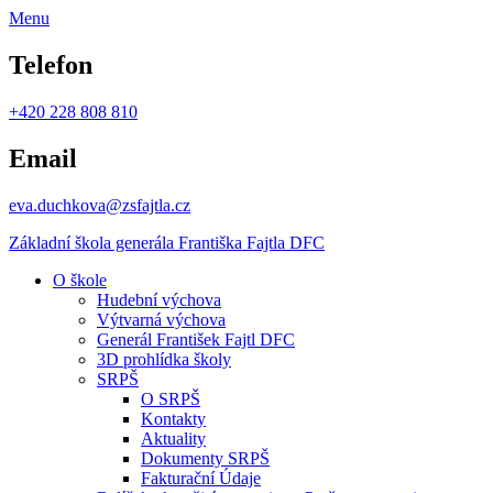
Menu
Telefon
+420 228 808 810
Email
eva.duchkova@zsfajtla.cz
Základní škola
generála Františka Fajtla DFC
O škole
Hudební výchova
Výtvarná výchova
Generál František Fajtl DFC
3D prohlídka školy
SRPŠ
O SRPŠ
Kontakty
Aktuality
Dokumenty SRPŠ
Fakturační Údaje