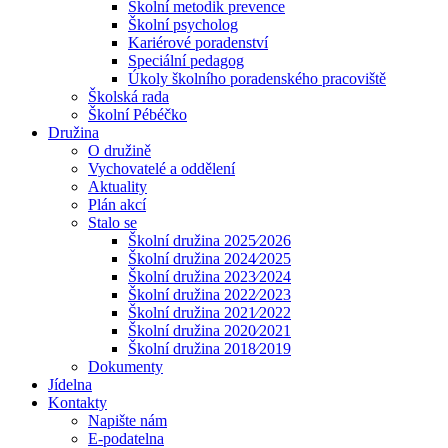
Školní metodik prevence
Školní psycholog
Kariérové poradenství
Speciální pedagog
Úkoly školního poradenského pracoviště
Školská rada
Školní Pébéčko
Družina
O družině
Vychovatelé a oddělení
Aktuality
Plán akcí
Stalo se
Školní družina 2025⁄2026
Školní družina 2024⁄2025
Školní družina 2023⁄2024
Školní družina 2022⁄2023
Školní družina 2021⁄2022
Školní družina 2020⁄2021
Školní družina 2018⁄2019
Dokumenty
Jídelna
Kontakty
Napište nám
E-podatelna