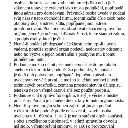
osob a adresu zapsanou v obchodním rejstříku nebo jiné
zákonem upravené evidenci jako místo podnikání, popřípadě
jinou adresu pro doručování. Právnická osoba uvede v podání
svůj název nebo obchodní firmu, identifikační číslo osob nebo
obdobný údaj a adresu sídla, popřípadě jinou adresu
pro doručování. Podání musí obsahovat označení správního
orgánu, jemuž je určeno, další náležitosti, které stanoví zákon,
a podpis osoby, která je činí.
Nemá-li podání předepsané náležitosti nebo trpí-li jinými
vadami, pomůže správní orgán podateli nedostatky odstranit
nebo ho vyzve k jejich odstranění a poskytne mu k tomu
přiměřenou lhůtu.
Podání je možno učinit písemně nebo ústně do protokolu
anebo v elektronické podobě. Za podmínky, že podání
je do 5 dnů potvrzeno, popřípadě doplněno způsobem
uvedeným ve větě první, je možno je učinit pomocí jiných
technických prostředků, zejména prostřednictvím dálnopisu,
telefaxu nebo veřejné datové sítě bez použití podpisu.
Podání se činí u správního orgánu, který je věcně a místně
příslušný. Podání je učiněno dnem, kdy tomuto orgánu došlo.
Není-li správní orgán schopen zajistit přijímání podání
v elektronické podobě podle odstavce 4, uzavře osoba
uvedená v § 160 odst. 1. jejíž je tento správní orgán součástí,
s obcí s rozšířenou působností, v jejímž správním obvodu
má sídlo, veřejnoprávní smlouvu (§ 160) o provozování