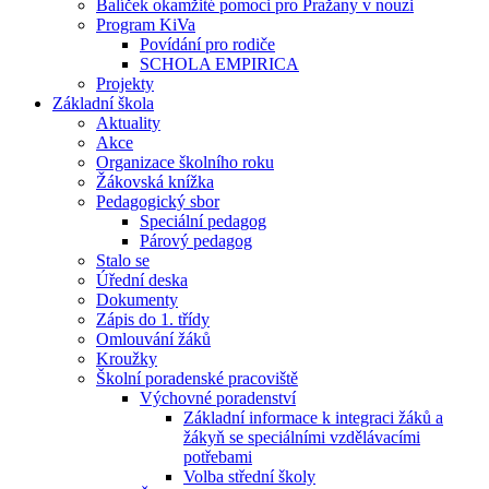
Balíček okamžité pomoci pro Pražany v nouzi
Program KiVa
Povídání pro rodiče
SCHOLA EMPIRICA
Projekty
Základní škola
Aktuality
Akce
Organizace školního roku
Žákovská knížka
Pedagogický sbor
Speciální pedagog
Párový pedagog
Stalo se
Úřední deska
Dokumenty
Zápis do 1. třídy
Omlouvání žáků
Kroužky
Školní poradenské pracoviště
Výchovné poradenství
Základní informace k integraci žáků a
žákyň se speciálními vzdělávacími
potřebami
Volba střední školy