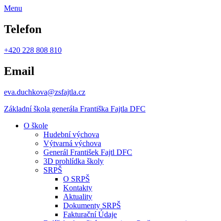
Menu
Telefon
+420 228 808 810
Email
eva.duchkova@zsfajtla.cz
Základní škola
generála Františka Fajtla DFC
O škole
Hudební výchova
Výtvarná výchova
Generál František Fajtl DFC
3D prohlídka školy
SRPŠ
O SRPŠ
Kontakty
Aktuality
Dokumenty SRPŠ
Fakturační Údaje