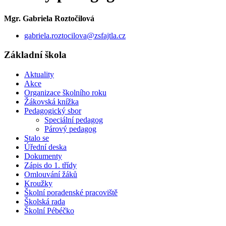
Mgr. Gabriela Roztočilová
gabriela.roztocilova@zsfajtla.cz
Základní škola
Aktuality
Akce
Organizace školního roku
Žákovská knížka
Pedagogický sbor
Speciální pedagog
Párový pedagog
Stalo se
Úřední deska
Dokumenty
Zápis do 1. třídy
Omlouvání žáků
Kroužky
Školní poradenské pracoviště
Školská rada
Školní Pébéčko