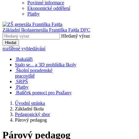
Povinné informace
Ekonomické oddělení
Platby
Základní škola
generála Františka Fajtla DFC
Hledaný výraz
Hledat
rozšířené vyhledávání
Bakaláři
Stalo se... a 3D prohlídka školy
Školní poradenské
pracoviště
SRPŠ
Platby
Balíček pomoci pro Pražany
Úvodní stránka
Základní škola
Pedagogický sbor
Párový pedagog
Párový pedagog