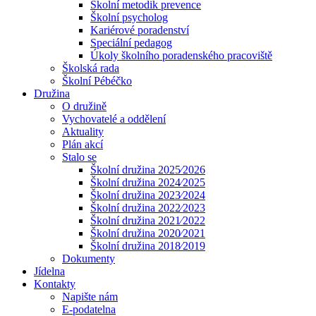
Školní metodik prevence
Školní psycholog
Kariérové poradenství
Speciální pedagog
Úkoly školního poradenského pracoviště
Školská rada
Školní Pébéčko
Družina
O družině
Vychovatelé a oddělení
Aktuality
Plán akcí
Stalo se
Školní družina 2025⁄2026
Školní družina 2024⁄2025
Školní družina 2023⁄2024
Školní družina 2022⁄2023
Školní družina 2021⁄2022
Školní družina 2020⁄2021
Školní družina 2018⁄2019
Dokumenty
Jídelna
Kontakty
Napište nám
E-podatelna