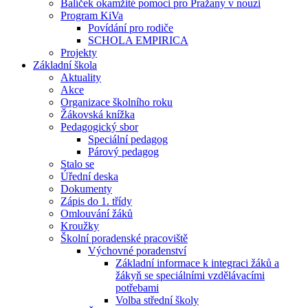
Balíček okamžité pomoci pro Pražany v nouzi
Program KiVa
Povídání pro rodiče
SCHOLA EMPIRICA
Projekty
Základní škola
Aktuality
Akce
Organizace školního roku
Žákovská knížka
Pedagogický sbor
Speciální pedagog
Párový pedagog
Stalo se
Úřední deska
Dokumenty
Zápis do 1. třídy
Omlouvání žáků
Kroužky
Školní poradenské pracoviště
Výchovné poradenství
Základní informace k integraci žáků a
žákyň se speciálními vzdělávacími
potřebami
Volba střední školy