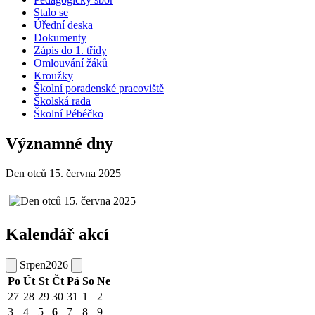
Stalo se
Úřední deska
Dokumenty
Zápis do 1. třídy
Omlouvání žáků
Kroužky
Školní poradenské pracoviště
Školská rada
Školní Pébéčko
Významné dny
Den otců 15. června 2025
Kalendář akcí
Srpen
2026
Po
Út
St
Čt
Pá
So
Ne
27
28
29
30
31
1
2
3
4
5
6
7
8
9