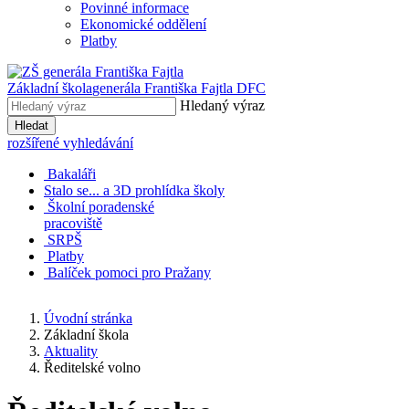
Povinné informace
Ekonomické oddělení
Platby
Základní škola
generála Františka Fajtla DFC
Hledaný výraz
Hledat
rozšířené vyhledávání
Bakaláři
Stalo se... a 3D prohlídka školy
Školní poradenské
pracoviště
SRPŠ
Platby
Balíček pomoci pro Pražany
Úvodní stránka
Základní škola
Aktuality
Ředitelské volno