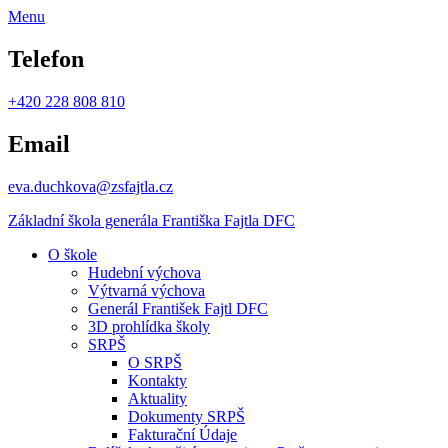
Menu
Telefon
+420 228 808 810
Email
eva.duchkova@zsfajtla.cz
Základní škola
generála Františka Fajtla DFC
O škole
Hudební výchova
Výtvarná výchova
Generál František Fajtl DFC
3D prohlídka školy
SRPŠ
O SRPŠ
Kontakty
Aktuality
Dokumenty SRPŠ
Fakturační Údaje