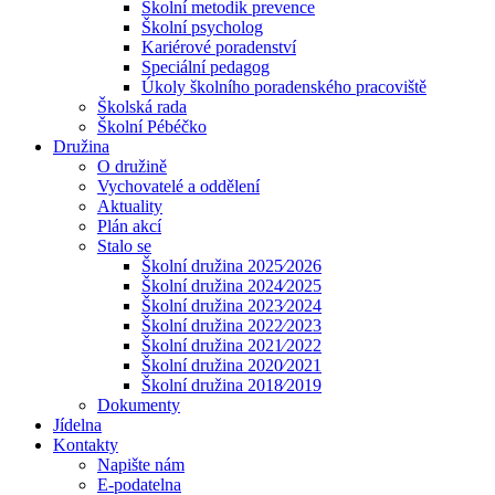
Školní metodik prevence
Školní psycholog
Kariérové poradenství
Speciální pedagog
Úkoly školního poradenského pracoviště
Školská rada
Školní Pébéčko
Družina
O družině
Vychovatelé a oddělení
Aktuality
Plán akcí
Stalo se
Školní družina 2025⁄2026
Školní družina 2024⁄2025
Školní družina 2023⁄2024
Školní družina 2022⁄2023
Školní družina 2021⁄2022
Školní družina 2020⁄2021
Školní družina 2018⁄2019
Dokumenty
Jídelna
Kontakty
Napište nám
E-podatelna