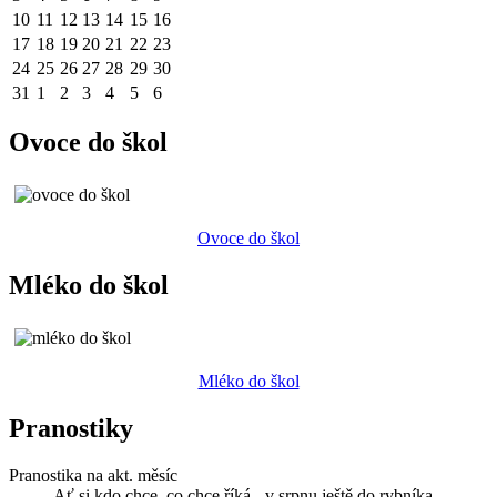
10
11
12
13
14
15
16
17
18
19
20
21
22
23
24
25
26
27
28
29
30
31
1
2
3
4
5
6
Ovoce do škol
Ovoce do škol
Mléko do škol
Mléko do škol
Pranostiky
Pranostika na akt. měsíc
Ať si kdo chce, co chce říká - v srpnu ještě do rybníka.