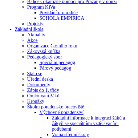
Balíček okamžité pomoci pro Pražany v nouzi
Program KiVa
Povídání pro rodiče
SCHOLA EMPIRICA
Projekty
Základní škola
Aktuality
Akce
Organizace školního roku
Žákovská knížka
Pedagogický sbor
Speciální pedagog
Párový pedagog
Stalo se
Úřední deska
Dokumenty
Zápis do 1. třídy
Omlouvání žáků
Kroužky
Školní poradenské pracoviště
Výchovné poradenství
Základní informace k integraci žáků a
žákyň se speciálními vzdělávacími
potřebami
Volba střední školy