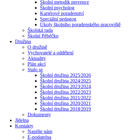
Školní metodik prevence
Školní psycholog
Kariérové poradenství
Speciální pedagog
Úkoly školního poradenského pracoviště
Školská rada
Školní Pébéčko
Družina
O družině
Vychovatelé a oddělení
Aktuality
Plán akcí
Stalo se
Školní družina 2025⁄2026
Školní družina 2024⁄2025
Školní družina 2023⁄2024
Školní družina 2022⁄2023
Školní družina 2021⁄2022
Školní družina 2020⁄2021
Školní družina 2018⁄2019
Dokumenty
Jídelna
Kontakty
Napište nám
E-podatelna