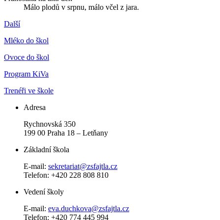
Málo plodů v srpnu, málo včel z jara.
Další
Mléko do škol
Ovoce do škol
Program KiVa
Trenéři ve škole
Adresa
Rychnovská 350
199 00 Praha 18 – Letňany
Základní škola
E-mail:
sekretariat@zsfajtla.cz
Telefon:
+420 228 808 810
Vedení školy
E-mail:
eva.duchkova@zsfajtla.cz
Telefon: +420 774 445 994