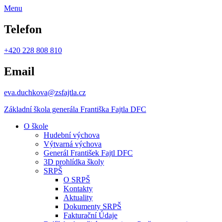
Menu
Telefon
+420 228 808 810
Email
eva.duchkova@zsfajtla.cz
Základní škola
generála Františka Fajtla DFC
O škole
Hudební výchova
Výtvarná výchova
Generál František Fajtl DFC
3D prohlídka školy
SRPŠ
O SRPŠ
Kontakty
Aktuality
Dokumenty SRPŠ
Fakturační Údaje