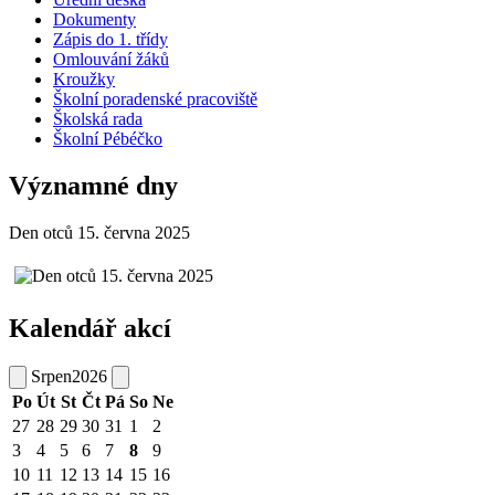
Dokumenty
Zápis do 1. třídy
Omlouvání žáků
Kroužky
Školní poradenské pracoviště
Školská rada
Školní Pébéčko
Významné dny
Den otců 15. června 2025
Kalendář akcí
Srpen
2026
Po
Út
St
Čt
Pá
So
Ne
27
28
29
30
31
1
2
3
4
5
6
7
8
9
10
11
12
13
14
15
16