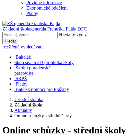
Povinné informace
Ekonomické oddělení
Platby
Základní škola
generála Františka Fajtla DFC
Hledaný výraz
Hledat
rozšířené vyhledávání
Bakaláři
Stalo se... a 3D prohlídka školy
Školní poradenské
pracoviště
SRPŠ
Platby
Balíček pomoci pro Pražany
Úvodní stránka
Základní škola
Aktuality
Online schůzky - střední školy
Online schůzky - střední školy