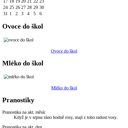
17
18
19
20
21
22
23
24
25
26
27
28
29
30
31
1
2
3
4
5
6
Ovoce do škol
Ovoce do škol
Mléko do škol
Mléko do škol
Pranostiky
Pranostika na akt. měsíc
Když je v srpnu ráno hodně rosy, mají z toho radost vosy.
Pranostika na akt. den