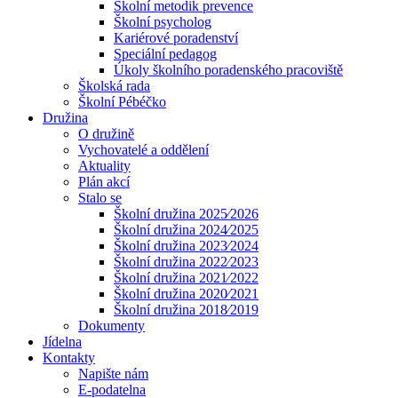
Školní metodik prevence
Školní psycholog
Kariérové poradenství
Speciální pedagog
Úkoly školního poradenského pracoviště
Školská rada
Školní Pébéčko
Družina
O družině
Vychovatelé a oddělení
Aktuality
Plán akcí
Stalo se
Školní družina 2025⁄2026
Školní družina 2024⁄2025
Školní družina 2023⁄2024
Školní družina 2022⁄2023
Školní družina 2021⁄2022
Školní družina 2020⁄2021
Školní družina 2018⁄2019
Dokumenty
Jídelna
Kontakty
Napište nám
E-podatelna