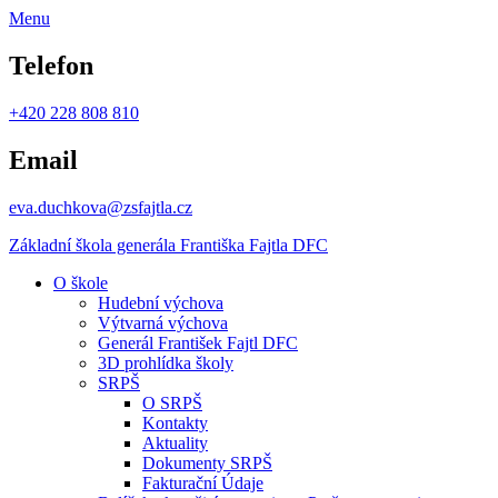
Menu
Telefon
+420 228 808 810
Email
eva.duchkova@zsfajtla.cz
Základní škola
generála Františka Fajtla DFC
O škole
Hudební výchova
Výtvarná výchova
Generál František Fajtl DFC
3D prohlídka školy
SRPŠ
O SRPŠ
Kontakty
Aktuality
Dokumenty SRPŠ
Fakturační Údaje