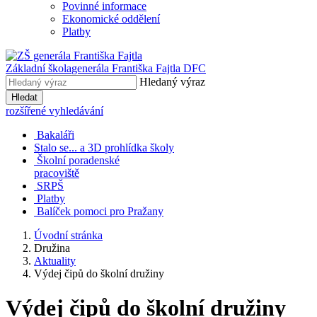
Povinné informace
Ekonomické oddělení
Platby
Základní škola
generála Františka Fajtla DFC
Hledaný výraz
Hledat
rozšířené vyhledávání
Bakaláři
Stalo se... a 3D prohlídka školy
Školní poradenské
pracoviště
SRPŠ
Platby
Balíček pomoci pro Pražany
Úvodní stránka
Družina
Aktuality
Výdej čipů do školní družiny
Výdej čipů do školní družiny