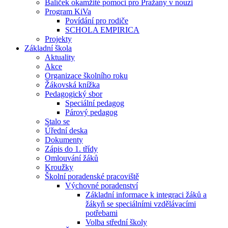
Balíček okamžité pomoci pro Pražany v nouzi
Program KiVa
Povídání pro rodiče
SCHOLA EMPIRICA
Projekty
Základní škola
Aktuality
Akce
Organizace školního roku
Žákovská knížka
Pedagogický sbor
Speciální pedagog
Párový pedagog
Stalo se
Úřední deska
Dokumenty
Zápis do 1. třídy
Omlouvání žáků
Kroužky
Školní poradenské pracoviště
Výchovné poradenství
Základní informace k integraci žáků a
žákyň se speciálními vzdělávacími
potřebami
Volba střední školy