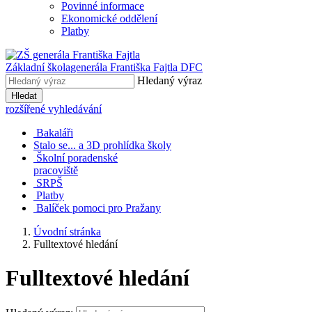
Povinné informace
Ekonomické oddělení
Platby
Základní škola
generála Františka Fajtla DFC
Hledaný výraz
Hledat
rozšířené vyhledávání
Bakaláři
Stalo se... a 3D prohlídka školy
Školní poradenské
pracoviště
SRPŠ
Platby
Balíček pomoci pro Pražany
Úvodní stránka
Fulltextové hledání
Fulltextové hledání