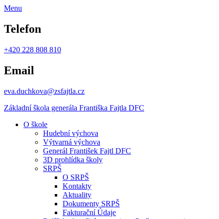
Menu
Telefon
+420 228 808 810
Email
eva.duchkova@zsfajtla.cz
Základní škola
generála Františka Fajtla DFC
O škole
Hudební výchova
Výtvarná výchova
Generál František Fajtl DFC
3D prohlídka školy
SRPŠ
O SRPŠ
Kontakty
Aktuality
Dokumenty SRPŠ
Fakturační Údaje