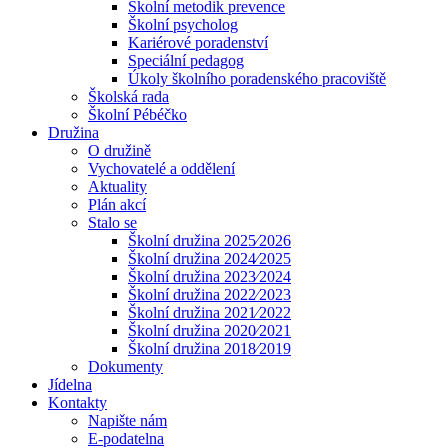
Školní metodik prevence
Školní psycholog
Kariérové poradenství
Speciální pedagog
Úkoly školního poradenského pracoviště
Školská rada
Školní Pébéčko
Družina
O družině
Vychovatelé a oddělení
Aktuality
Plán akcí
Stalo se
Školní družina 2025⁄2026
Školní družina 2024⁄2025
Školní družina 2023⁄2024
Školní družina 2022⁄2023
Školní družina 2021⁄2022
Školní družina 2020⁄2021
Školní družina 2018⁄2019
Dokumenty
Jídelna
Kontakty
Napište nám
E-podatelna