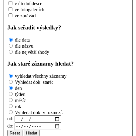
v úřední desce
ve fotogaleriích
ve zprávách
Jak seřadit výsledky?
dle data
dle názvu
dle největší shody
Jak staré záznamy hledat?
vyhledat všechny záznamy
Vyhledat dok. staré:
den
týden
měsíc
rok
Vyhledat dok. v rozmezí:
od:
do:
Reset
Hledat