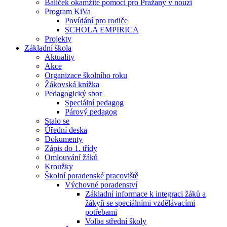
Balíček okamžité pomoci pro Pražany v nouzi
Program KiVa
Povídání pro rodiče
SCHOLA EMPIRICA
Projekty
Základní škola
Aktuality
Akce
Organizace školního roku
Žákovská knížka
Pedagogický sbor
Speciální pedagog
Párový pedagog
Stalo se
Úřední deska
Dokumenty
Zápis do 1. třídy
Omlouvání žáků
Kroužky
Školní poradenské pracoviště
Výchovné poradenství
Základní informace k integraci žáků a
žákyň se speciálními vzdělávacími
potřebami
Volba střední školy